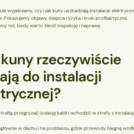
le wyjaśniamy, czy i jak kuny uszkadzają instalacje elektrycz
. Pokazujemy objawy, miejsca ryzyka i kroki profilaktyczne.
 też, kiedy warto zlecić inspekcję i naprawę.
 kuny rzeczywiście
ają do instalacji
trycznej?
trafią przegryzać izolację kabli i wchodzić w strefy z instalacj
o głównie w dachu i na poddaszu, gdzie przewody biegną wzdłu