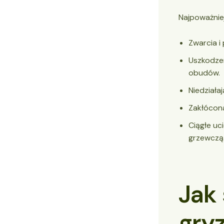
Najpoważnie
Zwarcia i
Uszkodzen
obudów.
Niedziała
Zakłócona
Ciągłe uc
grzewczą
Jak 
gryz