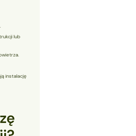
.
rukcji lub
owietrza.
ją instalację
rzę
ji?