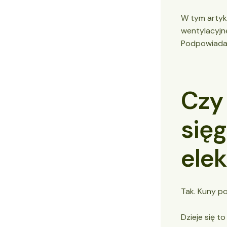
W tym artyku
wentylacyjne
Podpowiadamy
Czy
sięg
elek
Tak. Kuny po
Dzieje się t