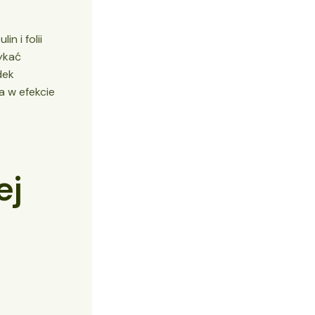
n i folii
tykać
dek
a w efekcie
ej