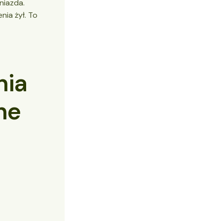
niazda.
nia żył. To
nia
ne