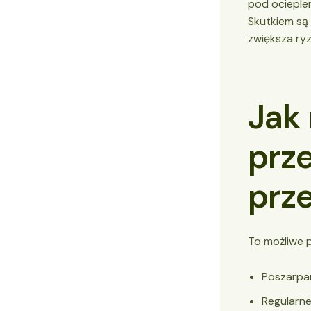
pod ocieplen
Skutkiem są 
zwiększa ry
Jak
prz
prz
To możliwe p
Poszarpan
Regularne