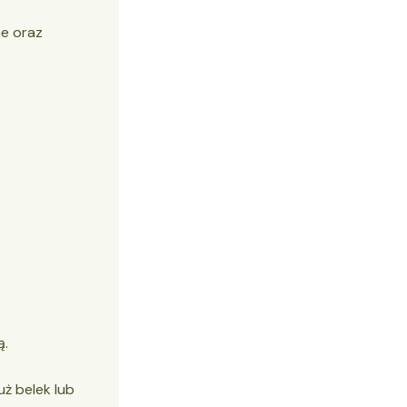
ne oraz
ą.
ż belek lub