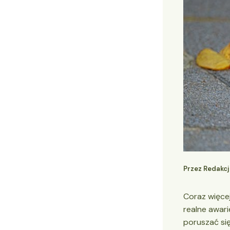
Przez
Redakc
Coraz więce
realne awari
poruszać si