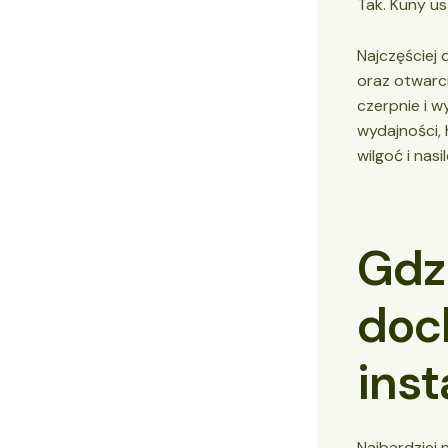
Tak. Kuny us
Najczęściej 
oraz otwarci
czerpnie i w
wydajności, 
wilgoć i nas
Gdz
doc
inst
Najbardziej 