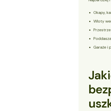
Okapy, ka
Wloty wen
Przestrze
Poddasza 
Garaże i 
Jaki
bez
usz