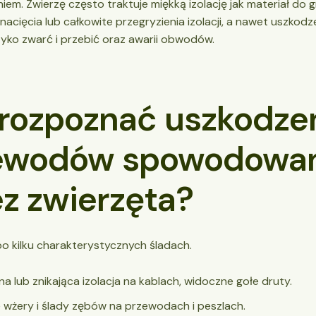
iem. Zwierzę często traktuje miękką izolację jak materiał do g
nacięcia lub całkowite przegryzienia izolacji, a nawet uszkodze
zyko zwarć i przebić oraz awarii obwodów.
 rozpoznać uszkodze
ewodów spowodowa
ez zwierzęta?
o kilku charakterystycznych śladach.
a lub znikająca izolacja na kablach, widoczne gołe druty.
 wżery i ślady zębów na przewodach i peszlach.