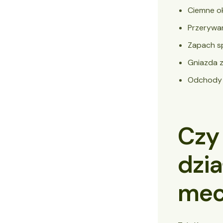
Ciemne ok
Przerywan
Zapach sp
Gniazda z
Odchody i
Czy 
dzia
mec