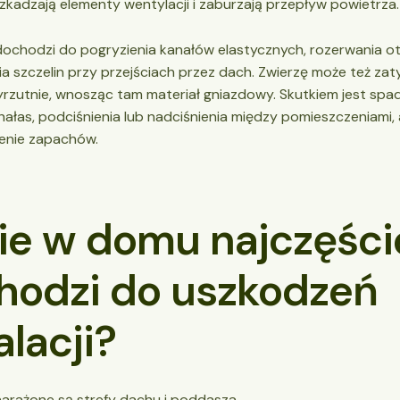
zkadzają elementy wentylacji i zaburzają przepływ powietrza.
dochodzi do pogryzienia kanałów elastycznych, rozerwania otuli
a szczelin przy przejściach przez dach. Zwierzę może też za
yrzutnie, wnosząc tam materiał gniazdowy. Skutkiem jest spa
hałas, podciśnienia lub nadciśnienia między pomieszczeniami, 
ilenie zapachów.
ie w domu najczęści
hodzi do uszkodzeń
alacji?
narażone są strefy dachu i poddasza.