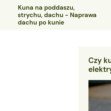
Przejdź
Kuna na poddaszu,
do
strychu, dachu - Naprawa
treści
dachu po kunie
Czy ku
elekt