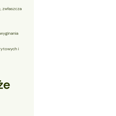
e, zwłaszcza
 wyginania
zytowych i
że