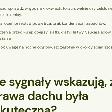
zu: sprawdź wilgoć na krokwiach, foliach, wełnie czy celulozi
e i kalenicy.
a: oceń przepływ powietrza, brak kondensacji i zapachów.
zenia przed kuną: obejrzyj siatki, kraty i listwy. Szukaj śladów
żania.
róć uwagę na nocne odgłosy, szczególnie w okolicy ścian szc
e sygnały wskazują, 
rawa dachu była
skuteczna?