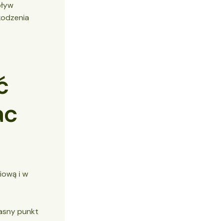
pływ
kodzenia
ć
ac
iową i w
jasny punkt