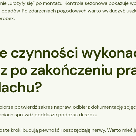
bilnie „ułożyły się” po montażu. Kontrola sezonowa pokazuje w
i opadów. Po zdarzeniach pogodowych warto wykluczyć usz
bróbek.
ie czynności wykona
az po zakończeniu pr
dachu?
biorze potwierdź zakres napraw, odbierz dokumentację zdjęc
dniach sprawdź poddasze podczas deszczu.
oste kroki budują pewność i oszczędzają nerwy. Warto mieć 