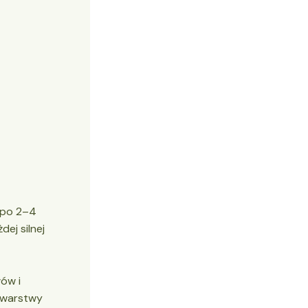
 po 2–4
dej silnej
ów i
i warstwy