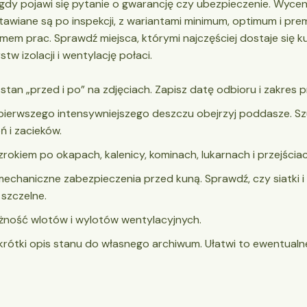
 gdy pojawi się pytanie o gwarancję czy ubezpieczenie. Wycen
awiane są po inspekcji, z wariantami minimum, optimum i pre
em prac. Sprawdź miejsca, którymi najczęściej dostaje się k
tw izolacji i wentylację połaci.
stan „przed i po” na zdjęciach. Zapisz datę odbioru i zakres p
ierwszego intensywniej­szego deszczu obejrzyj poddasze. Sz
ń i zacieków.
zrokiem po okapach, kalenicy, kominach, lukarnach i przejściach
mechaniczne zabezpieczenia przed kuną. Sprawdź, czy siatki i 
 szczelne.
żność wlotów i wylotów wentylacyjnych.
krótki opis stanu do własnego archiwum. Ułatwi to ewentualn