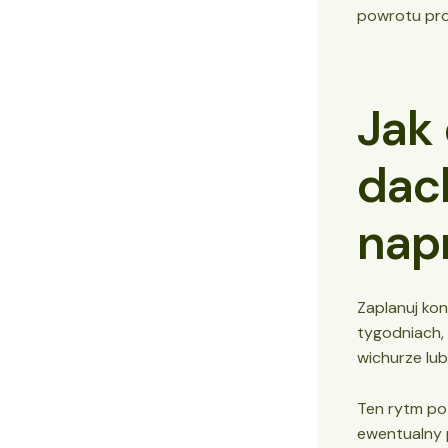
powrotu pr
Jak
dac
nap
Zaplanuj ko
tygodniach, 
wichurze lub
Ten rytm po
ewentualny 