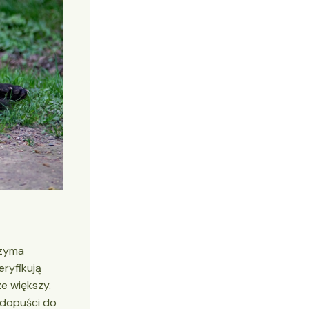
rzyma
eryfikują
ze większy.
e dopuści do