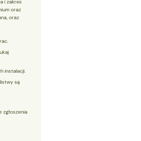
a i zakres
mium oraz
una, oraz
rac.
ukaj
 instalacji.
listwy są
e zgłoszenia