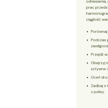
odniesienia,
prac przedst
harmonogram
ciągłość wars
Porównaj 
Podczas p
zawilgoce
Przejdź w
Obejrzyj 
sztywne i
Oceń dro
Zadbaj o 
z polisy.