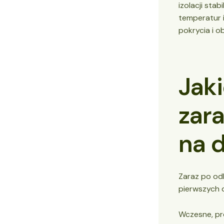
izolacji sta
temperatur 
pokrycia i o
Jak
zar
na 
Zaraz po od
pierwszych 
Wczesne, pr