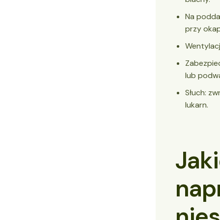
Na poddas
przy okapi
Wentylacj
Zabezpiec
lub podwa
Słuch: zw
lukarn.
Jaki
nap
nie