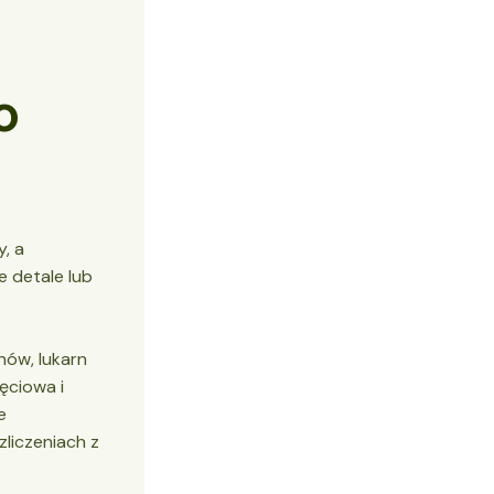
o
, a
e detale lub
nów, lukarn
ęciowa i
e
zliczeniach z