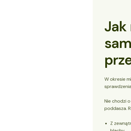
Jak
sam
prz
W okresie m
sprawdzenia
Nie chodzi o
poddasza. Re
Z zewnątr
blachy.