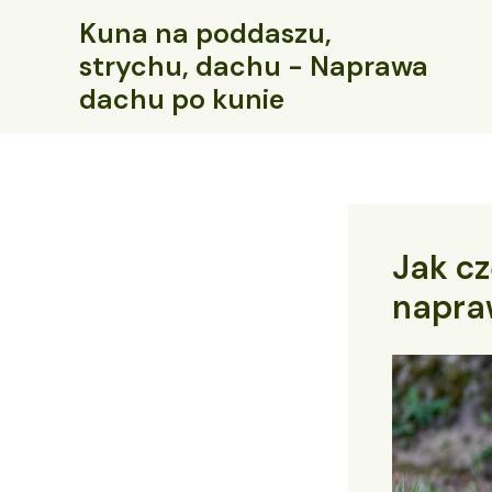
Przejdź
Kuna na poddaszu,
do
strychu, dachu - Naprawa
treści
dachu po kunie
Jak c
napra