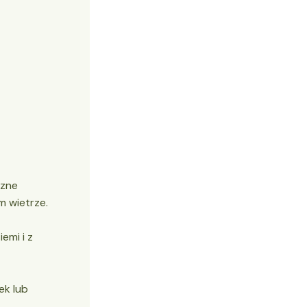
czne
 wietrze.
emi i z
ek lub