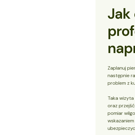
Jak
prof
nap
Zaplanuj pi
następnie ra
problem z ku
Taka wizyta 
oraz przejść
pomiar wilgo
wskazaniem e
ubezpieczyc